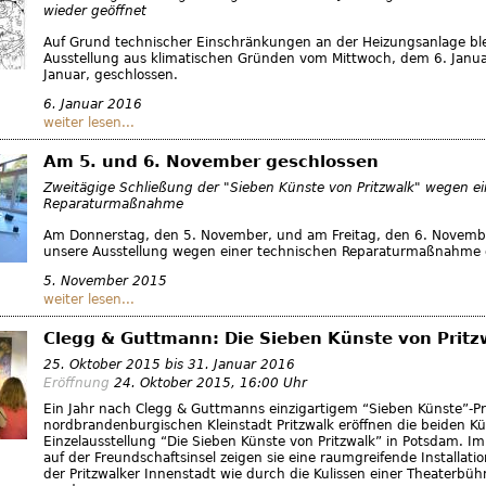
wieder geöffnet
Auf Grund technischer Einschränkungen an der Heizungsanlage ble
Ausstellung aus klimatischen Gründen vom Mittwoch, dem 6. Januar,
Januar, geschlossen.
6. Januar 2016
weiter lesen...
Am 5. und 6. November geschlossen
Zweitägige Schließung der "Sieben Künste von Pritzwalk" wegen ei
Reparaturmaßnahme
Am Donnerstag, den 5. November, und am Freitag, den 6. Novembe
unsere Ausstellung wegen einer technischen Reparaturmaßnahme 
5. November 2015
weiter lesen...
Clegg & Guttmann: Die Sieben Künste von Pritz
25. Oktober 2015
bis
31. Januar 2016
Eröffnung
24. Oktober 2015
, 16:00 Uhr
Ein Jahr nach Clegg & Guttmanns einzigartigem “Sieben Künste”-Pro
nordbrandenburgischen Kleinstadt Pritzwalk eröffnen die beiden Kün
Einzelausstellung “Die Sieben Künste von Pritzwalk” in Potsdam. Im
auf der Freundschaftsinsel zeigen sie eine raumgreifende Installati
der Pritzwalker Innenstadt wie durch die Kulissen einer Theaterbü