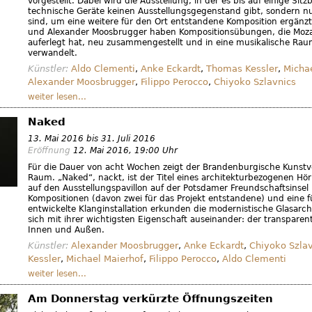
vorgestellt. Dabei wird die Ausstellung, in der es bis auf einige Sit
technische Geräte keinen Ausstellungsgegenstand gibt, sondern n
sind, um eine weitere für den Ort entstandene Komposition ergänzt
und Alexander Moosbrugger haben Kompositionsübungen, die Moza
auferlegt hat, neu zusammengestellt und in eine musikalische Ra
verwandelt.
Künstler:
Aldo Clementi
,
Anke Eckardt
,
Thomas Kessler
,
Micha
Alexander Moosbrugger
,
Filippo Perocco
,
Chiyoko Szlavnics
weiter lesen...
Naked
13. Mai 2016
bis
31. Juli 2016
Eröffnung
12. Mai 2016
, 19:00 Uhr
Für die Dauer von acht Wochen zeigt der Brandenburgische Kunstve
Raum. „Naked“, nackt, ist der Titel eines architekturbezogenen H
auf den Ausstellungspavillon auf der Potsdamer Freundschaftsinsel 
Kompositionen (davon zwei für das Projekt entstandene) und eine f
entwickelte Klanginstallation erkunden die modernistische Glasarch
sich mit ihrer wichtigsten Eigenschaft auseinander: der transpare
Innen und Außen.
Künstler:
Alexander Moosbrugger
,
Anke Eckardt
,
Chiyoko Szla
Kessler
,
Michael Maierhof
,
Filippo Perocco
,
Aldo Clementi
weiter lesen...
Am Donnerstag verkürzte Öffnungszeiten