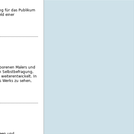
ng für das Publikum
ld einer
eborenen Malers und
en Selbstbefragung,
weiterentwickelt. In
s Werks zu sehen,
seen und