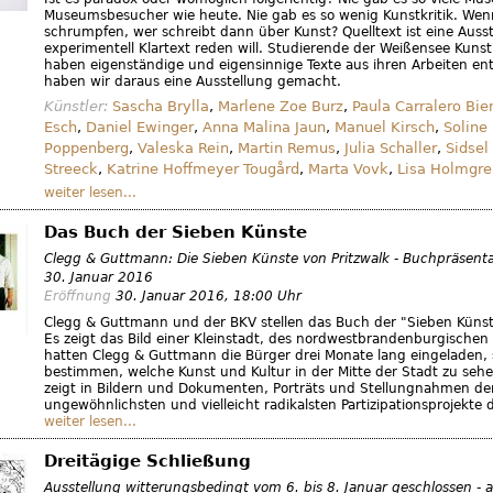
Museumsbesucher wie heute. Nie gab es so wenig Kunstkritik. Wen
schrumpfen, wer schreibt dann über Kunst? Quelltext ist eine Ausst
experimentell Klartext reden will. Studierende der Weißensee Kuns
haben eigenständige und eigensinnige Texte aus ihren Arbeiten e
haben wir daraus eine Ausstellung gemacht.
Künstler:
Sascha Brylla
,
Marlene Zoe Burz
,
Paula Carralero Bie
Esch
,
Daniel Ewinger
,
Anna Malina Jaun
,
Manuel Kirsch
,
Soline
Poppenberg
,
Valeska Rein
,
Martin Remus
,
Julia Schaller
,
Sidsel
Streeck
,
Katrine Hoffmeyer Tougård
,
Marta Vovk
,
Lisa Holmgre
weiter lesen...
Das Buch der Sieben Künste
Clegg & Guttmann: Die Sieben Künste von Pritzwalk - Buchpräsenta
30. Januar 2016
Eröffnung
30. Januar 2016
, 18:00 Uhr
Clegg & Guttmann und der BKV stellen das Buch der "Sieben Künste
Es zeigt das Bild einer Kleinstadt, des nordwestbrandenburgischen 
hatten Clegg & Guttmann die Bürger drei Monate lang eingeladen, 
bestimmen, welche Kunst und Kultur in der Mitte der Stadt zu sehe
zeigt in Bildern und Dokumenten, Porträts und Stellungnahmen der
ungewöhnlichsten und vielleicht radikalsten Partizipationsprojekte d
weiter lesen...
Dreitägige Schließung
Ausstellung witterungsbedingt vom 6. bis 8. Januar geschlossen 