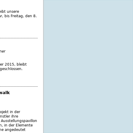
ibt unsere
 bis Freitag, den 8.
ner
r 2015, bleibt
geschlossen.
walk
jekt in der
stler ihre
 Ausstellungspavillon
on, in der Elemente
hne angedeutet