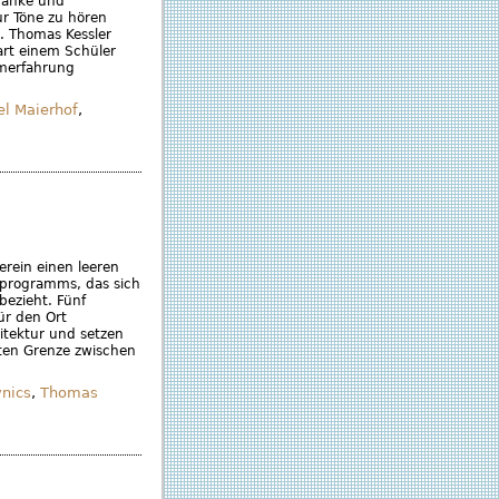
zbänke und
ur Töne zu hören
. Thomas Kessler
rt einem Schüler
umerfahrung
el Maierhof
,
rein einen leeren
örprogramms, das sich
bezieht. Fünf
ür den Ort
itektur und setzen
nten Grenze zwischen
vnics
,
Thomas