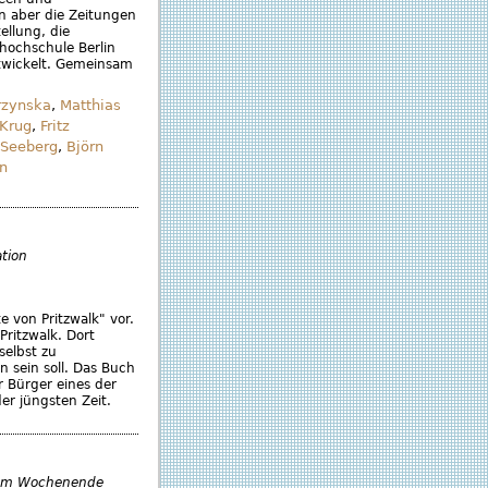
n aber die Zeitungen
ellung, die
thochschule Berlin
ntwickelt. Gemeinsam
rzynska
,
Matthias
 Krug
,
Fritz
 Seeberg
,
Björn
n
tion
 von Pritzwalk" vor.
Pritzwalk. Dort
selbst zu
n sein soll. Das Buch
 Bürger eines der
er jüngsten Zeit.
- am Wochenende