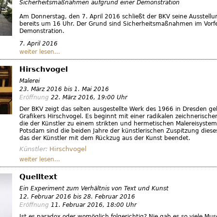
Sicherheitsmaßnahmen aufgrund einer Demonstration
Am Donnerstag, den 7. April 2016 schließt der BKV seine Ausstellu
bereits um 16 Uhr. Der Grund sind Sicherheitsmaßnahmen im Vorfe
Demonstration.
7. April 2016
weiter lesen...
Hirschvogel
Malerei
23. März 2016
bis
1. Mai 2016
Eröffnung
22. März 2016
, 19:00 Uhr
Der BKV zeigt das selten ausgestellte Werk des 1966 in Dresden g
Grafikers Hirschvogel. Es beginnt mit einer radikalen zeichnerisch
die der Künstler zu einem strikten und hermetischen Malereisystem 
Potsdam sind die beiden Jahre der künstlerischen Zuspitzung diese
das der Künstler mit dem Rückzug aus der Kunst beendet.
Künstler:
Hirschvogel
weiter lesen...
Quelltext
Ein Experiment zum Verhältnis von Text und Kunst
12. Februar 2016
bis
28. Februar 2016
Eröffnung
11. Februar 2016
, 18:00 Uhr
Ist es paradox oder womöglich folgerichtig? Nie gab es so viele Mu