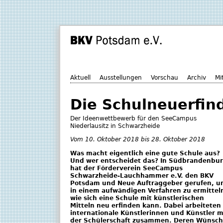
Aktuell
Ausstellungen
Vorschau
Archiv
Mi
Die Schulneuerfin
Der Ideenwettbewerb für den SeeCampus
Niederlausitz in Schwarzheide
10. Oktober 2018
bis
28. Oktober 2018
Was macht eigentlich eine gute Schule aus?
Und wer entscheidet das? In Südbrandenbu
hat der Förderverein SeeCampus
Schwarzheide-Lauchhammer e.V. den BKV
Potsdam und Neue Auftraggeber gerufen, 
in einem aufwändigen Verfahren zu ermittel
wie sich eine Schule mit künstlerischen
Mitteln neu erfinden kann. Dabei arbeiteten
internationale Künstlerinnen und Künstler m
der Schülerschaft zusammen. Deren Wünsc