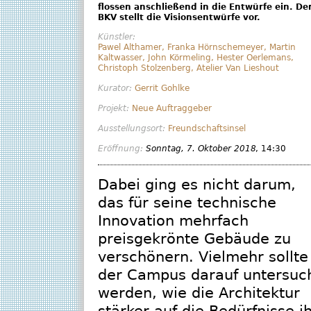
flossen anschließend in die Entwürfe ein. De
BKV stellt die Visionsentwürfe vor.
Künstler:
Pawel Althamer
,
Franka Hörnschemeyer
,
Martin
Kaltwasser
,
John Körmeling
,
Hester Oerlemans
,
Christoph Stolzenberg
,
Atelier Van Lieshout
Kurator:
Gerrit Gohlke
Projekt:
Neue Auftraggeber
Ausstellungsort:
Freundschaftsinsel
Eröffnung:
Sonntag, 7. Oktober 2018
, 14:30
Dabei ging es nicht darum,
das für seine technische
Innovation mehrfach
preisgekrönte Gebäude zu
verschönern. Vielmehr sollte
der Campus darauf untersuc
werden, wie die Architektur
stärker auf die Bedürfnisse i