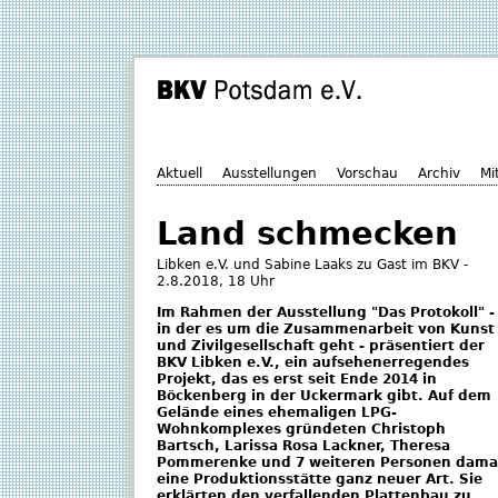
Aktuell
Ausstellungen
Vorschau
Archiv
Mi
Land schmecken
Libken e.V. und Sabine Laaks zu Gast im BKV -
2.8.2018, 18 Uhr
Im Rahmen der Ausstellung "Das Protokoll" -
in der es um die Zusammenarbeit von Kunst
und Zivilgesellschaft geht - präsentiert der
BKV Libken e.V., ein aufsehenerregendes
Projekt, das es erst seit Ende 2014 in
Böckenberg in der Uckermark gibt. Auf dem
Gelände eines ehemaligen LPG-
Wohnkomplexes gründeten Christoph
Bartsch, Larissa Rosa Lackner, Theresa
Pommerenke und 7 weiteren Personen dama
eine Produktionsstätte ganz neuer Art. Sie
erklärten den verfallenden Plattenbau zu