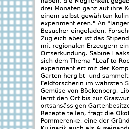
haben, die Möglichkeit gege
drei Monaten ganz auf ihre 
einem selbst gewählten kuli
experimentieren." An "lange
Besucher eingeladen, Forsch
Zugleich aber ist das Stipe
mit regionalen Erzeugern ein
Ortserkundung. Sabine Laaks
sich dem Thema "Leaf to Root
experimentiert mit der Komp
Garten hergibt und sammelt 
Feldforscherin im wahrsten S
Gemüse von Böckenberg. Libke
lernt den Ort bis zur Graswu
ortsansässigen Gartenbesitz
Rezepte teilen, fragt die Ök
Pommerenke, eine der Gründe
Kulinarik auch als Auseinan