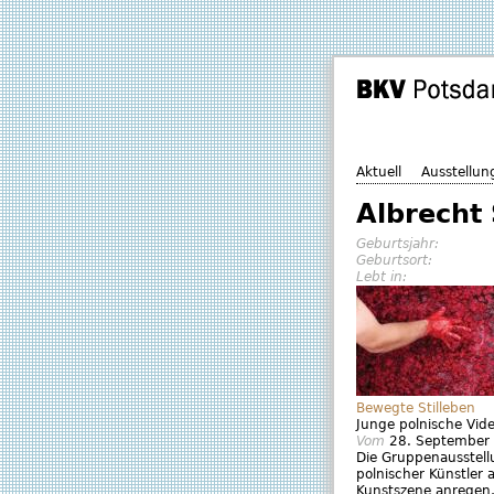
Aktuell
Ausstellun
Albrecht
Geburtsjahr:
Geburtsort:
Lebt in:
Bewegte Stilleben
Junge polnische Vid
Vom
28. September
Die Gruppenausstellu
polnischer Künstler 
Kunstszene anregen,