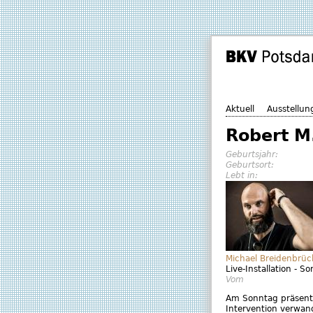
Aktuell
Ausstellun
Robert M
Geburtsjahr:
Geburtsort:
Lebt in:
Michael Breidenbrüc
Live-Installation - 
Vom
Am Sonntag präsenti
Intervention verwan